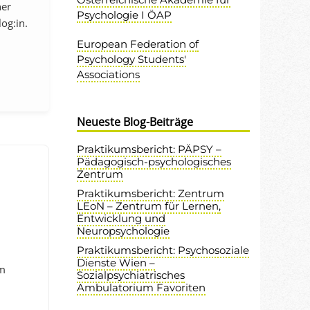
ner
Psychologie I ÖAP
og:in.
European Federation of
Psychology Students'
Associations
Neueste Blog-Beiträge
Praktikumsbericht: PÄPSY –
Pädagogisch-psychologisches
Zentrum
Praktikumsbericht: Zentrum
LEoN – Zentrum für Lernen,
Entwicklung und
Neuropsychologie
Praktikumsbericht: Psychosoziale
Dienste Wien –
em
Sozialpsychiatrisches
Ambulatorium Favoriten